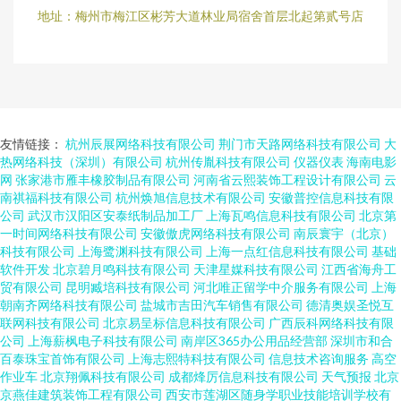
地址：梅州市梅江区彬芳大道林业局宿舍首层北起第贰号店
友情链接：
杭州辰展网络科技有限公司
荆门市天路网络科技有限公司
大
热网络科技（深圳）有限公司
杭州传胤科技有限公司
仪器仪表
海南电影
网
张家港市雁丰橡胶制品有限公司
河南省云熙装饰工程设计有限公司
云
南祺福科技有限公司
杭州焕旭信息技术有限公司
安徽普控信息科技有限
公司
武汉市汉阳区安泰纸制品加工厂
上海瓦鸣信息科技有限公司
北京第
一时间网络科技有限公司
安徽傲虎网络科技有限公司
南辰寰宇（北京）
科技有限公司
上海鹭渊科技有限公司
上海一点红信息科技有限公司
基础
软件开发
北京碧月鸣科技有限公司
天津星媒科技有限公司
江西省海舟工
贸有限公司
昆明臧培科技有限公司
河北唯正留学中介服务有限公司
上海
朝南齐网络科技有限公司
盐城市吉田汽车销售有限公司
德清奥娱圣悦互
联网科技有限公司
北京易呈标信息科技有限公司
广西辰科网络科技有限
公司
上海薪枫电子科技有限公司
南岸区365办公用品经营部
深圳市和合
百泰珠宝首饰有限公司
上海志熙特科技有限公司
信息技术咨询服务
高空
作业车
北京翔佩科技有限公司
成都烽厉信息科技有限公司
天气预报
北京
京燕佳建筑装饰工程有限公司
西安市莲湖区随身学职业技能培训学校有