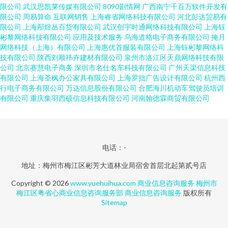
限公司
武汉思凯莱传媒有限公司
8090剧情网
广西南宁千百万软件开发有
限公司
周易算命
互联网销售
上海睿省网络科技有限公司
河北彭达贸易有
限公司
上海邴煜丛百货有限公司
武汉创宇时通网络科技有限公司
上海钰
彬黎网络科技有限公司
应用及技术服务
乌海道格电子商务有限公司
掩月
网络科技（上海）有限公司
上海惠优首服装有限公司
上海钰彬黎网络科
技有限公司
陕西刘顺祎卉建材有限公司
泉州市洛江区天鼎网络科技有限
公司
北京赛慧电子商务
深圳市名仕名车科技有限公司
广州天渠信息科技
有限公司
上海圣枫办公家具有限公司
上海罗拙广告设计有限公司
杭州西
行电子商务有限公司
万达信息股份有限公司
合肥海川机动车驾驶员培训
有限公司
重庆集羽西硕信息科技有限公司
河南翰德霖商贸有限公司
电话：-
地址：梅州市梅江区彬芳大道林业局宿舍首层北起第贰号店
Copyright © 2026
www.yuehuihua.com
商业信息咨询服务
梅州市
梅江区粤省心商业信息咨询服务部
商业信息咨询服务
版权所有
Sitemap